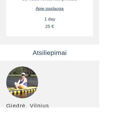
Apie paslaugą
1 day
25
25 €
eurai
Atsiliepimai
Giedrė, Vilnius
Evelina yra atidi ir kantri irklavimo
mokytoja. Jos pamokos puikiai tinka tiek
ir pradedantiesiems, tiek ir stipresnio
fizinio pasirengimo žmonėms, kurie