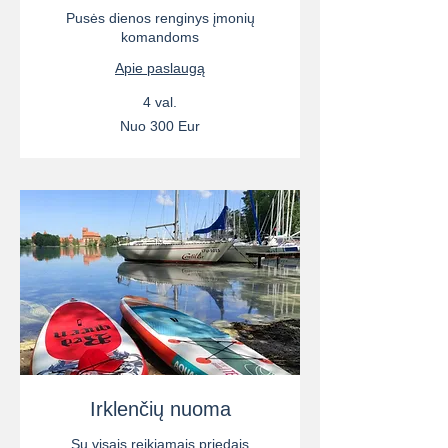
Pusės dienos renginys įmonių
komandoms
Apie paslaugą
4 val.
Nuo
Nuo 300 Eur
300
Eur
Irklenčių nuoma
Su visais reikiamais priedais