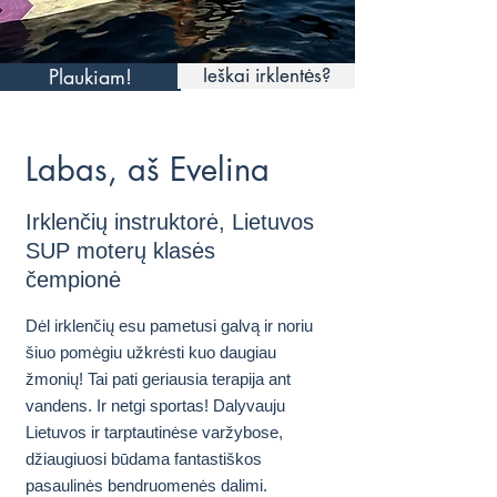
Plaukiam!
Ieškai irklentės?
Labas, aš Evelina
Irklenčių instruktorė, Lietuvos
SUP moterų klasės
čempionė
Dėl irklenčių esu pametusi galvą ir noriu
šiuo pomėgiu užkrėsti kuo daugiau
žmonių! Tai pati geriausia terapija ant
vandens. Ir netgi sportas! Dalyvauju
Lietuvos ir tarptautinėse varžybose,
džiaugiuosi būdama fantastiškos
pasaulinės bendruomenės dalimi.