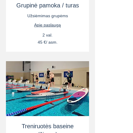
Grupinė pamoka / turas
Užsiėmimas grupėms
Apie paslaugą
2 val.
45
45 €/ asm.
€/
asm.
Treniruotės baseine