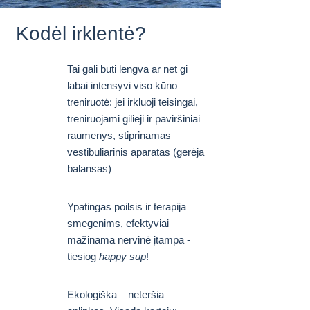
Kodėl irklentė?
Tai gali būti lengva ar net gi
labai intensyvi viso kūno
treniruotė: jei irkluoji teisingai,
treniruojami gilieji ir paviršiniai
raumenys, stiprinamas
vestibuliarinis aparatas (gerėja
balansas)
Ypatingas poilsis ir terapija
smegenims, efektyviai
mažinama nervinė įtampa -
tiesiog
happy sup
!
Ekologiška – neteršia