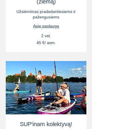
(žiemą)
Užsiėmimas pradedantiesiems ir
pažengusiems
Apie paslaugą
2 val.
45
45 €/ asm.
€/
asm.
SUP‘inam kolektyvą!