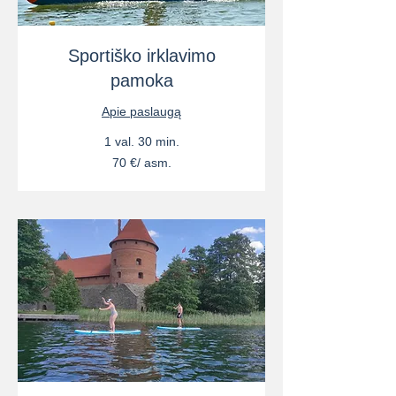
Sportiško irklavimo
pamoka
Apie paslaugą
1 val. 30 min.
70
70 €/ asm.
€/
asm.