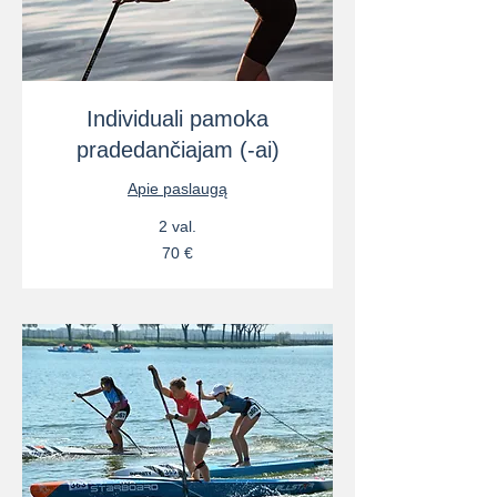
Individuali pamoka
pradedančiajam (-ai)
Apie paslaugą
2 val.
70
70 €
eurų