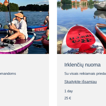
Irklenčių nuoma
 komandoms
Su visais reikiamais prieda
Skaitykite išsamiau
1 day
25
25 €
eurai