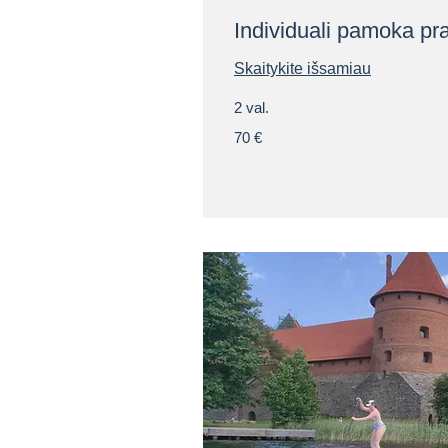
Individuali pamoka pr
Skaitykite išsamiau
2 val.
70
70 €
eurų