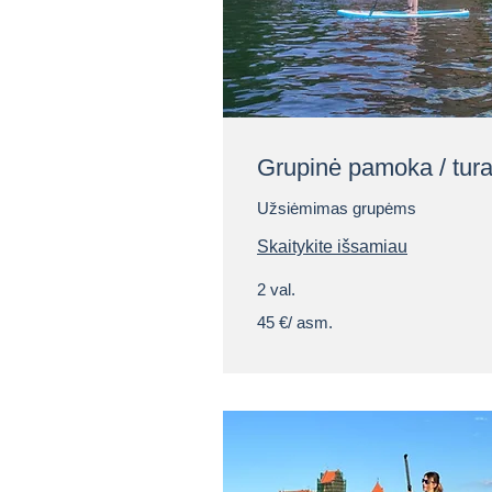
Grupinė pamoka / tur
Užsiėmimas grupėms
Skaitykite išsamiau
2 val.
45
45 €/ asm.
€/
asm.