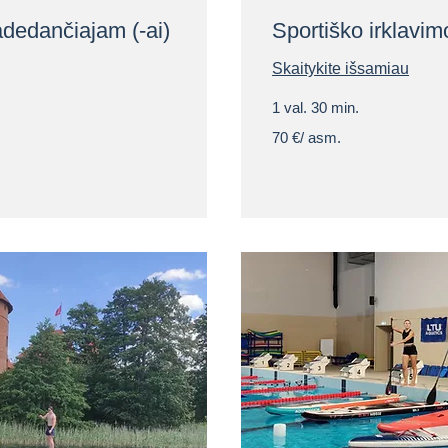
adedančiajam (-ai)
Sportiško irklavi
Skaitykite išsamiau
1 val. 30 min.
70
70 €/ asm.
€/
asm.