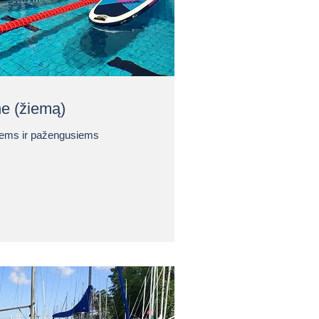
ne (žiemą)
ems ir pažengusiems