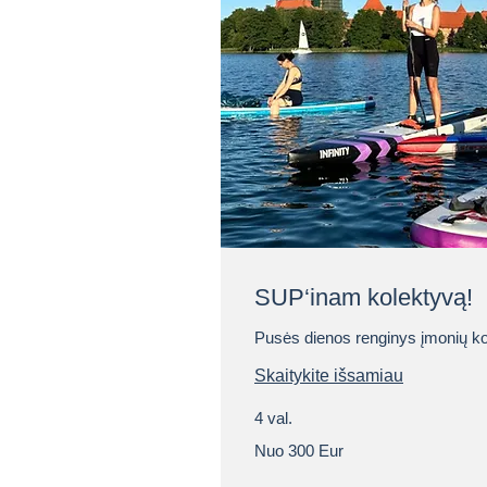
SUP‘inam kolektyvą!
Pusės dienos renginys įmonių
Skaitykite išsamiau
4 val.
Nuo
Nuo 300 Eur
300
Eur