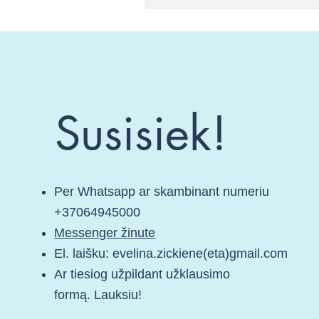
Susisiek!
Per Whatsapp ar skambinant numeriu
+37064945000
Messenger žinute
E
l. laišku: evelina.zickiene(eta)gmail.com
Ar tiesiog užpildant užklausimo
formą.
Lauksiu!