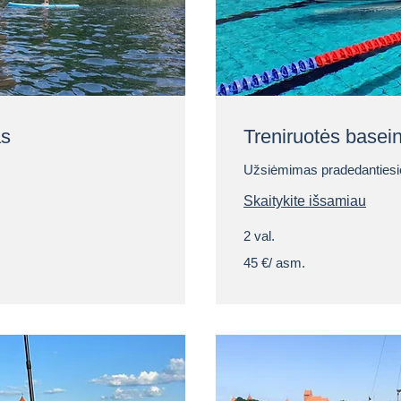
as
Treniruotės basei
Užsiėmimas pradedantiesi
Skaitykite išsamiau
2 val.
45
45 €/ asm.
€/
asm.